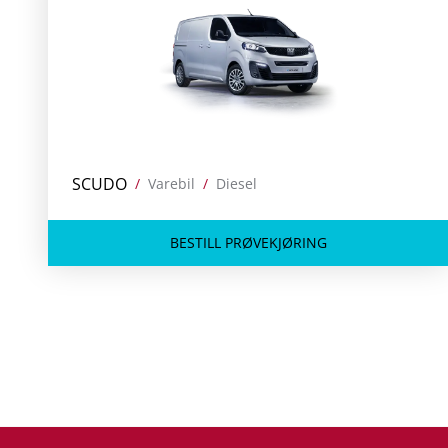
SCUDO
/
Varebil
/
Diesel
BESTILL PRØVEKJØRING